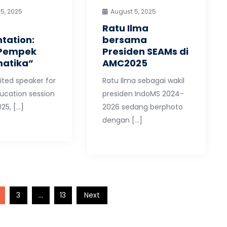
5, 2025
August 5, 2025
Ratu Ilma
tation:
bersama
Pempek
Presiden SEAMs di
atika”
AMC2025
ited speaker for
Ratu Ilma sebagai wakil
cation session
presiden IndoMS 2024-
25, […]
2026 sedang berphoto
dengan […]
3
…
13
Next