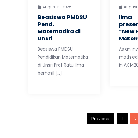
August 10, 2025
August 
Beasiswa PMDSU
Ilma
Pend.
presen
Matematika di
“New 
Unsri
Matem
Beasiswa PMDSU
As an inv
Pendidikan Matematika
math edu
di Unsri Prof Ratu Ilma
in ACM20
berhasil […]
Posts
Previous
1
2
pagination