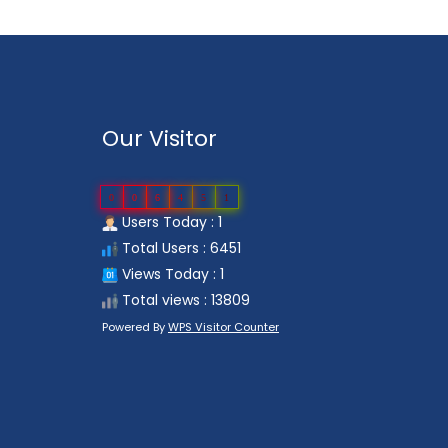
Our Visitor
0
0
6
4
5
1
Users Today : 1
Total Users : 6451
Views Today : 1
Total views : 13809
Powered By
WPS Visitor Counter