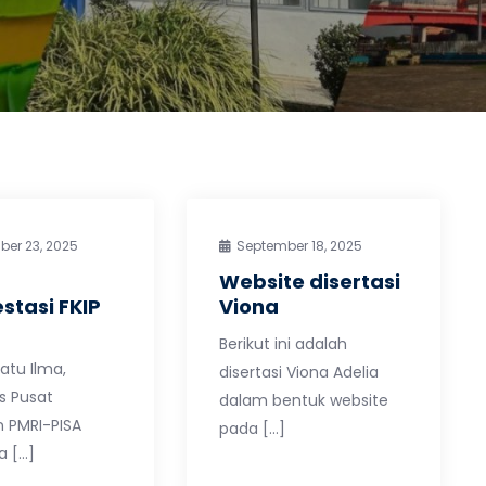
er 23, 2025
September 18, 2025
Website disertasi
stasi FKIP
Viona
Berikut ini adalah
Ratu Ilma,
disertasi Viona Adelia
is Pusat
dalam bentuk website
 PMRI-PISA
pada […]
a […]